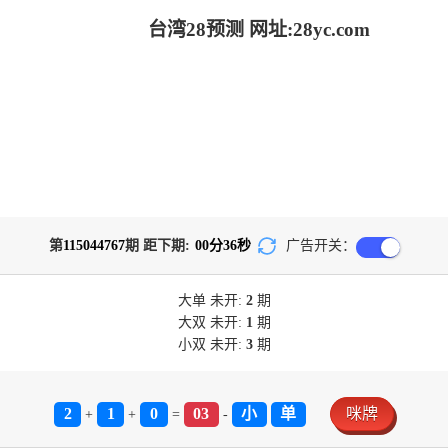
台湾28预测 网址:28yc.com
第
115044767
期 距下期:
00
分
36
秒
广告开关：
大单
未开:
2
期
大双
未开:
1
期
小双
未开:
3
期
2
1
0
03
小
单
咪牌
+
+
=
-