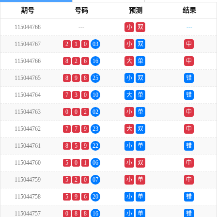
期号
号码
预测
结果
115044768
---
小
双
---
115044767
2
1
0
03
小
双
中
115044766
8
2
6
16
大
单
中
115044765
8
9
8
25
小
双
错
115044764
7
3
0
10
大
单
错
115044763
0
0
2
02
小
单
中
115044762
7
7
9
23
大
双
中
115044761
8
5
9
22
小
单
错
115044760
5
0
1
06
小
双
中
115044759
5
2
0
07
小
单
中
115044758
5
9
6
20
小
单
错
115044757
0
8
8
16
小
单
错