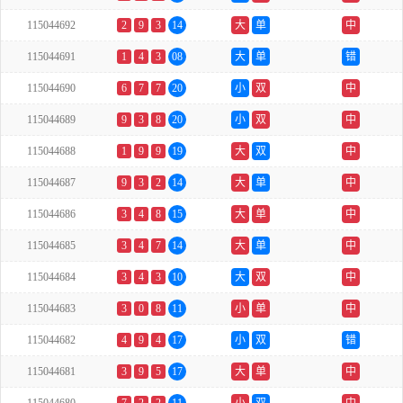
115044692
2
9
3
14
大
单
中
115044691
1
4
3
08
大
单
错
115044690
6
7
7
20
小
双
中
115044689
9
3
8
20
小
双
中
115044688
1
9
9
19
大
双
中
115044687
9
3
2
14
大
单
中
115044686
3
4
8
15
大
单
中
115044685
3
4
7
14
大
单
中
115044684
3
4
3
10
大
双
中
115044683
3
0
8
11
小
单
中
115044682
4
9
4
17
小
双
错
115044681
3
9
5
17
大
单
中