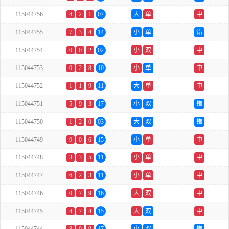
115044756
4
2
1
07
大
单
中
115044755
7
3
4
14
小
单
错
115044754
0
0
2
02
小
双
中
115044753
0
2
8
10
小
单
中
115044752
1
1
9
11
大
单
中
115044751
5
9
3
17
小
双
错
115044750
1
2
0
03
大
双
错
115044749
9
0
6
15
小
单
中
115044748
3
3
5
11
小
单
中
115044747
6
2
3
11
小
单
中
115044746
0
7
9
16
大
双
中
115044745
4
7
4
15
大
双
中