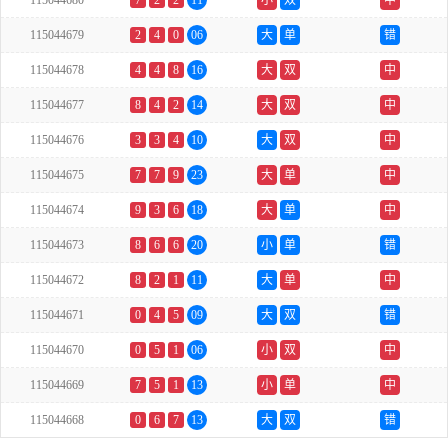
115044680
7
2
2
11
小
双
中
115044679
2
4
0
06
大
单
错
115044678
4
4
8
16
大
双
中
115044677
8
4
2
14
大
双
中
115044676
3
3
4
10
大
双
中
115044675
7
7
9
23
大
单
中
115044674
9
3
6
18
大
单
中
115044673
8
6
6
20
小
单
错
115044672
8
2
1
11
大
单
中
115044671
0
4
5
09
大
双
错
115044670
0
5
1
06
小
双
中
115044669
7
5
1
13
小
单
中
115044668
0
6
7
13
大
双
错