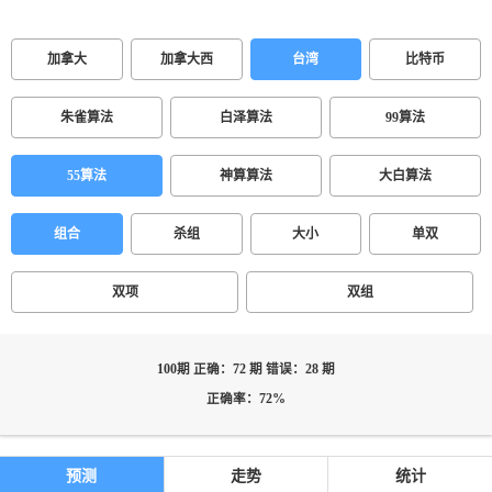
加拿大
加拿大西
台湾
比特币
朱雀算法
白泽算法
99算法
55算法
神算算法
大白算法
组合
杀组
大小
单双
双项
双组
100期 正确：72 期 错误：28 期
正确率：72%
预测
走势
统计