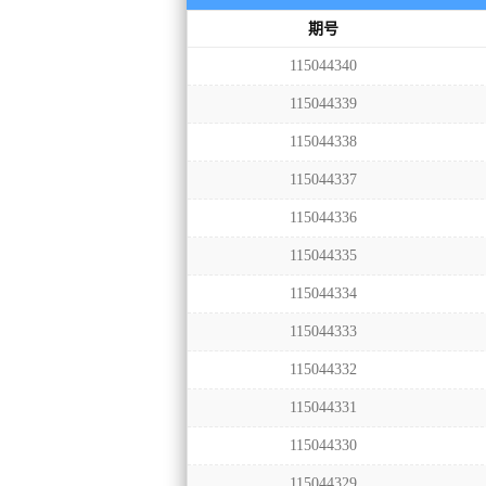
期号
115044340
115044339
115044338
115044337
115044336
115044335
115044334
115044333
115044332
115044331
115044330
115044329