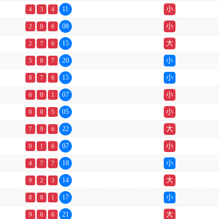
11
小
4
3
4
08
小
2
0
6
15
大
2
7
6
20
小
5
8
7
15
小
8
7
0
07
小
6
0
1
05
小
0
0
5
22
大
7
9
6
07
小
0
1
6
18
小
4
7
7
14
大
9
2
3
17
小
8
8
1
21
大
9
6
6