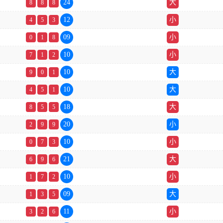
24
大
8
8
8
12
小
4
5
3
09
小
0
1
8
10
小
7
1
2
10
大
9
0
1
10
大
4
5
1
18
大
8
5
5
20
小
2
9
9
10
小
0
7
3
21
大
6
9
6
10
小
1
7
2
09
大
1
3
5
11
小
3
2
6