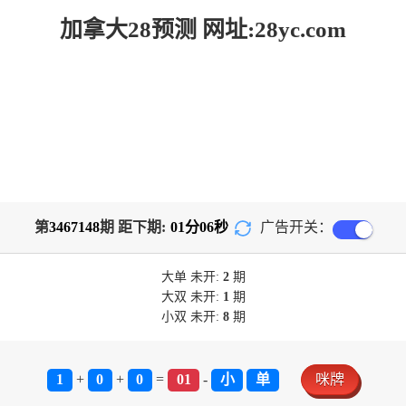
加拿大28预测 网址:28yc.com
第
3467148
期 距下期:
01
分
06
秒
广告开关：
大单
未开:
2
期
大双
未开:
1
期
小双
未开:
8
期
1
+
0
+
0
=
01
-
小
单
咪牌