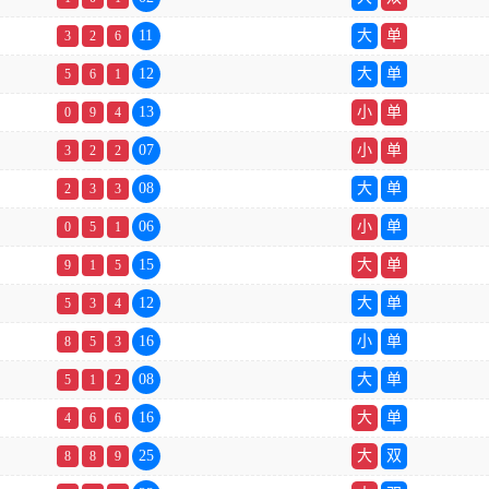
11
大
单
3
2
6
12
大
单
5
6
1
13
小
单
0
9
4
07
小
单
3
2
2
08
大
单
2
3
3
06
小
单
0
5
1
15
大
单
9
1
5
12
大
单
5
3
4
16
小
单
8
5
3
08
大
单
5
1
2
16
大
单
4
6
6
25
大
双
8
8
9