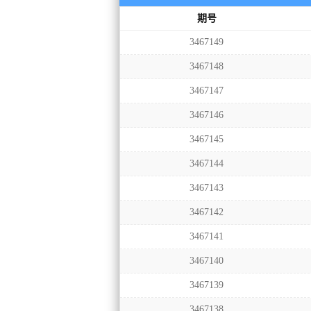
期号
3467149
3467148
3467147
3467146
3467145
3467144
3467143
3467142
3467141
3467140
3467139
3467138