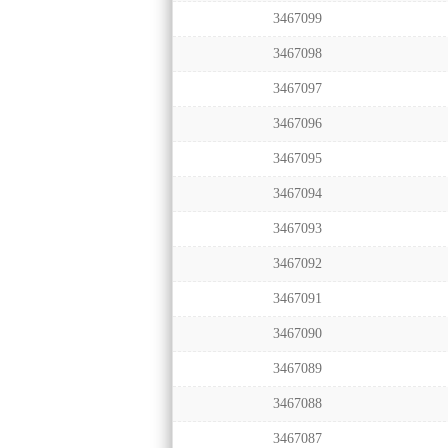
3467099
3467098
3467097
3467096
3467095
3467094
3467093
3467092
3467091
3467090
3467089
3467088
3467087