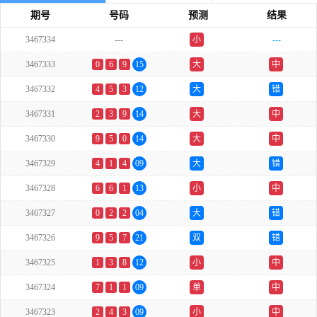
期号
号码
预测
结果
3467334
---
小
---
3467333
0
6
9
15
大
中
3467332
4
5
3
12
大
错
3467331
2
3
9
14
大
中
3467330
9
5
0
14
大
中
3467329
4
1
4
09
大
错
3467328
6
6
1
13
小
中
3467327
0
2
2
04
大
错
3467326
9
5
7
21
双
错
3467325
1
3
8
12
小
中
3467324
7
1
1
09
单
中
3467323
2
4
3
09
小
中