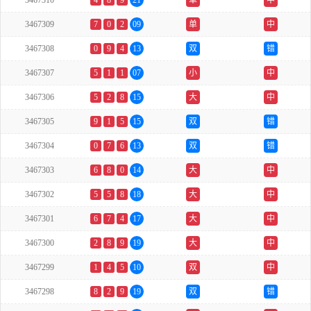
3467310
4
8
9
21
单
中
3467309
7
0
2
09
单
中
3467308
0
9
4
13
双
错
3467307
5
1
1
07
小
中
3467306
5
2
8
15
大
中
3467305
9
1
5
15
双
错
3467304
0
7
6
13
双
错
3467303
6
8
0
14
大
中
3467302
5
5
8
18
大
中
3467301
6
7
4
17
大
中
3467300
2
8
9
19
大
中
3467299
1
4
5
10
双
中
3467298
8
2
9
19
双
错