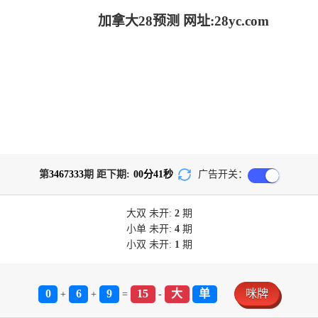
加拿大28预测 网址:28yc.com
第
3467333
期 距下期:
00
分
41
秒
广告开关：
大双
未开:
2
期
小单
未开:
4
期
小双
未开:
1
期
0
6
9
15
大
单
咪牌
+
+
=
-