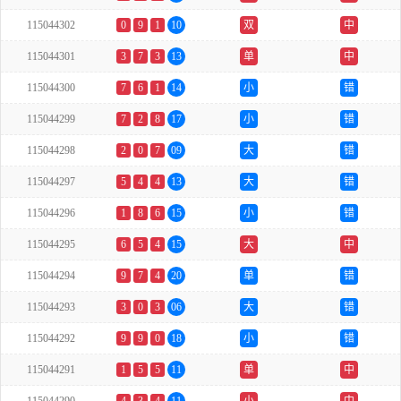
115044302
0
9
1
10
双
中
115044301
3
7
3
13
单
中
115044300
7
6
1
14
小
错
115044299
7
2
8
17
小
错
115044298
2
0
7
09
大
错
115044297
5
4
4
13
大
错
115044296
1
8
6
15
小
错
115044295
6
5
4
15
大
中
115044294
9
7
4
20
单
错
115044293
3
0
3
06
大
错
115044292
9
9
0
18
小
错
115044291
1
5
5
11
单
中