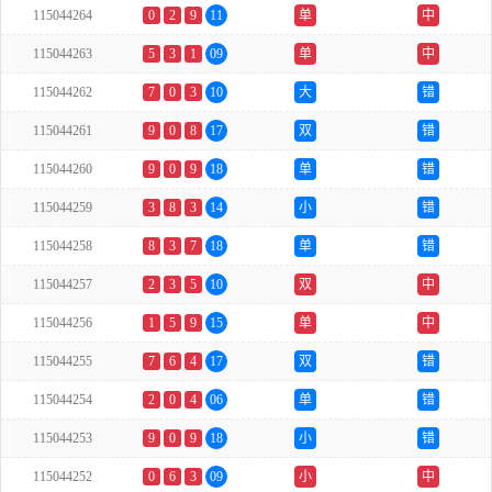
115044264
0
2
9
11
单
中
115044263
5
3
1
09
单
中
115044262
7
0
3
10
大
错
115044261
9
0
8
17
双
错
115044260
9
0
9
18
单
错
115044259
3
8
3
14
小
错
115044258
8
3
7
18
单
错
115044257
2
3
5
10
双
中
115044256
1
5
9
15
单
中
115044255
7
6
4
17
双
错
115044254
2
0
4
06
单
错
115044253
9
0
9
18
小
错
115044252
0
6
3
09
小
中