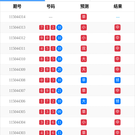
期号
号码
预测
结果
115044314
---
单
---
115044313
7
1
2
10
小
中
115044312
9
0
1
10
小
中
115044311
4
5
1
10
双
中
115044310
8
5
5
18
大
中
115044309
2
9
9
20
大
中
115044308
0
7
3
10
单
错
115044307
6
9
6
21
单
中
115044306
1
7
2
10
大
错
115044305
1
3
5
09
单
中
115044304
3
2
6
11
小
中
115044303
4
5
6
15
单
中