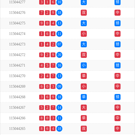
115044277
3
1
6
10
大
错
115044276
7
2
9
18
双
中
115044275
9
0
4
13
大
错
115044274
1
6
4
11
小
中
115044273
1
4
2
07
大
错
115044272
9
2
9
20
双
中
115044271
4
5
7
16
小
错
115044270
2
4
7
13
单
中
115044269
6
0
3
09
小
中
115044268
3
6
9
18
单
错
115044267
5
2
7
14
大
中
115044266
8
0
3
11
单
中
115044265
8
6
4
18
双
中