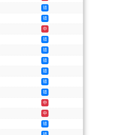
错
错
中
错
错
错
错
错
错
中
中
错
错