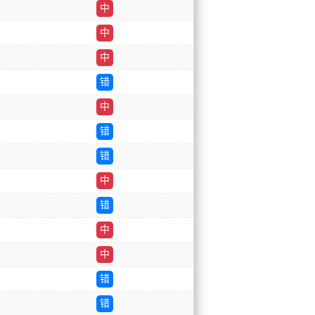
中
中
中
错
中
错
错
中
错
中
中
错
错