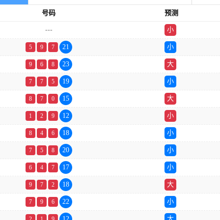
号码
预测
---
小
单
21
小
5
9
7
23
大
9
6
8
19
小
7
7
5
15
大
8
7
0
12
小
1
2
9
18
小
8
4
6
20
小
7
5
8
17
小
6
4
7
18
大
9
7
2
22
小
7
9
6
12
大
2
1
9