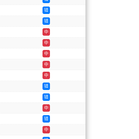
错
错
中
中
中
中
中
错
错
中
错
中