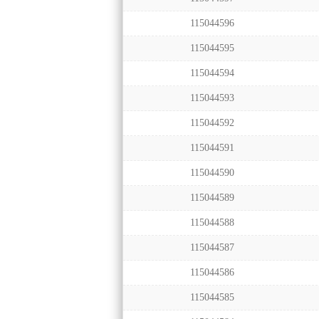
115044596
115044595
115044594
115044593
115044592
115044591
115044590
115044589
115044588
115044587
115044586
115044585