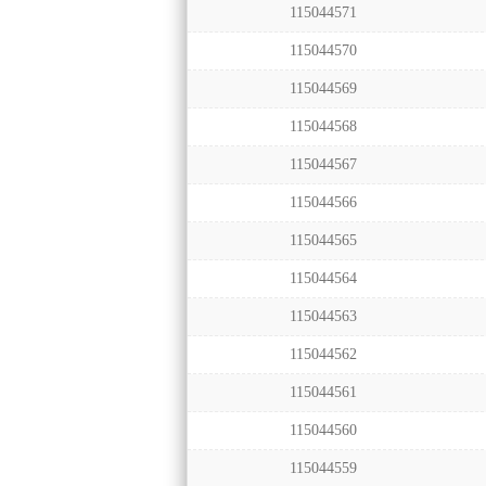
115044571
115044570
115044569
115044568
115044567
115044566
115044565
115044564
115044563
115044562
115044561
115044560
115044559