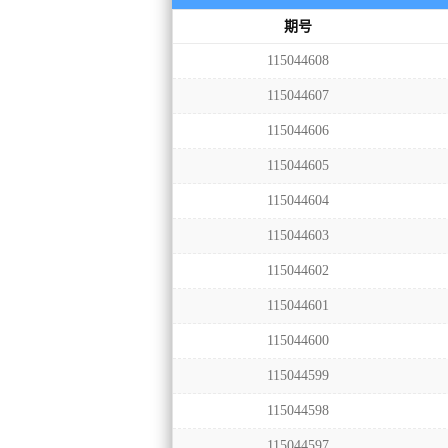
期号
115044608
115044607
115044606
115044605
115044604
115044603
115044602
115044601
115044600
115044599
115044598
115044597