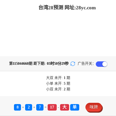
台湾28预测 网址:28yc.com
第
115044660
期 距下期:
03
时
50
分
29
秒
广告开关：
大双
未开:
1
期
小单
未开:
5
期
小双
未开:
2
期
8
2
7
17
大
单
咪牌
+
+
=
-