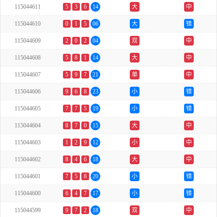
115044611
5
3
6
14
大
中
115044610
0
1
5
06
大
错
115044609
2
0
2
04
双
中
115044608
5
8
1
14
大
中
115044607
5
9
7
21
单
中
115044606
9
6
8
23
小
错
115044605
7
7
5
19
小
错
115044604
8
7
0
15
大
中
115044603
1
2
9
12
小
中
115044602
8
4
6
18
大
中
115044601
7
5
8
20
小
错
115044600
6
4
7
17
小
错
115044599
9
7
2
18
双
中