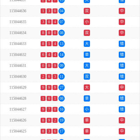
115044637
2
4
7
13
大
错
115044636
1
3
0
04
双
中
115044635
3
0
4
07
小
中
115044634
8
0
0
08
双
中
115044633
8
1
4
13
大
错
115044632
6
4
4
14
单
错
115044631
0
0
9
09
大
错
115044630
2
6
3
11
双
错
115044629
9
9
9
27
大
中
115044628
1
6
1
08
单
错
115044627
9
7
0
16
小
错
115044626
8
9
2
19
单
中
115044625
8
3
6
17
单
中