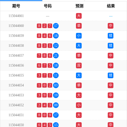
期号
号码
预测
结果
115044661
---
大
---
115044660
8
2
7
17
单
中
115044659
8
4
6
18
小
错
115044658
8
3
1
12
大
错
115044657
7
8
6
21
单
中
115044656
6
7
5
18
双
中
115044655
3
7
1
11
大
错
115044654
1
0
2
03
单
中
115044653
3
9
7
19
大
中
115044652
2
4
3
09
小
中
115044651
8
0
9
17
大
中
115044650
6
4
5
15
大
中