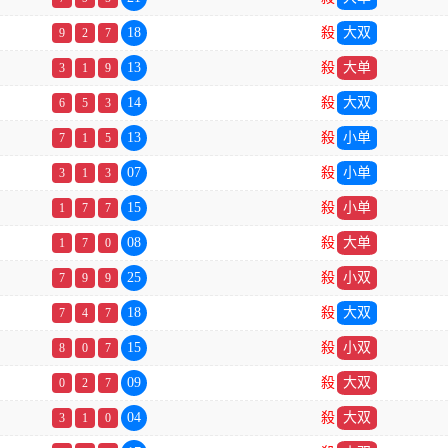
18
殺
大双
9
2
7
13
殺
大单
3
1
9
14
殺
大双
6
5
3
13
殺
小单
7
1
5
07
殺
小单
3
1
3
15
殺
小单
1
7
7
08
殺
大单
1
7
0
25
殺
小双
7
9
9
18
殺
大双
7
4
7
15
殺
小双
8
0
7
09
殺
大双
0
2
7
04
殺
大双
3
1
0