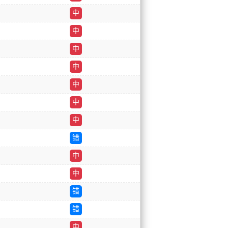
中
中
中
中
中
中
中
错
中
中
错
错
中