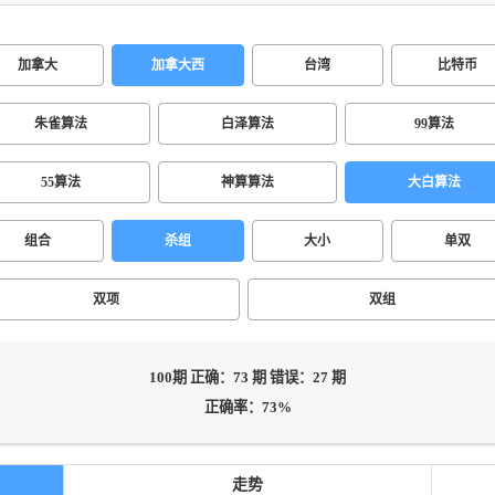
加拿大
加拿大西
台湾
比特币
朱雀算法
白泽算法
99算法
55算法
神算算法
大白算法
组合
杀组
大小
单双
双项
双组
100期 正确：73 期 错误：27 期
正确率：73%
走势