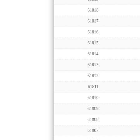
61818
61817
61816
61815
61814
61813
61812
61811
61810
61809
61808
61807