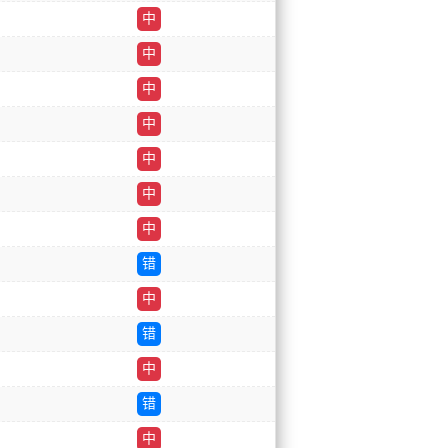
中
中
中
中
中
中
中
错
中
错
中
错
中