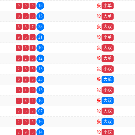
18
殺
小单
9
0
9
13
殺
大单
0
5
8
23
殺
大双
8
8
7
21
殺
小单
9
6
6
10
殺
大双
6
3
1
12
殺
大单
5
2
5
13
殺
小双
2
6
5
23
殺
大单
6
8
9
13
殺
小双
3
1
9
16
殺
大双
4
8
4
07
殺
大双
2
3
2
16
殺
大双
2
9
5
14
殺
小双
2
9
3