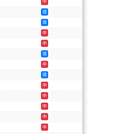
中
错
错
中
中
错
中
错
中
中
中
中
中