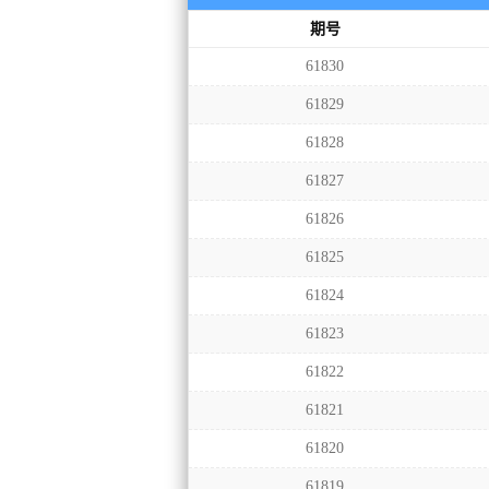
期号
61830
61829
61828
61827
61826
61825
61824
61823
61822
61821
61820
61819