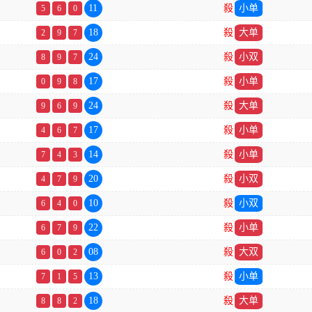
11
殺
小单
5
6
0
18
殺
大单
2
9
7
24
殺
小双
8
9
7
17
殺
小单
0
9
8
24
殺
大单
9
6
9
17
殺
小单
4
6
7
14
殺
小单
7
4
3
20
殺
小双
4
7
9
10
殺
小双
6
4
0
22
殺
小单
6
7
9
08
殺
大双
6
0
2
13
殺
小单
7
1
5
18
殺
大单
8
8
2