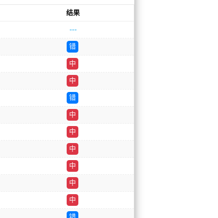
结果
---
错
中
中
错
中
中
中
中
中
中
错