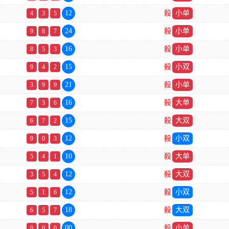
12
殺
小单
4
3
5
24
殺
小单
9
8
7
16
殺
小单
8
5
3
15
殺
小双
9
4
2
21
殺
小单
3
9
9
16
殺
大单
7
3
6
15
殺
大双
6
7
2
12
殺
小双
9
0
3
10
殺
大单
5
4
1
12
殺
大双
3
5
4
12
殺
小双
5
1
6
18
殺
大双
6
5
7
00
殺
小单
0
0
0