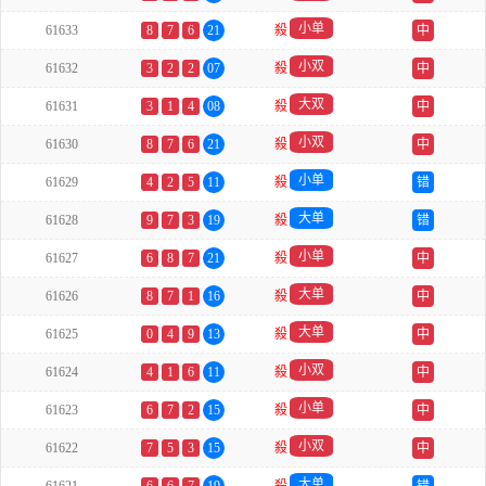
小单
61633
8
7
6
21
殺
中
小双
61632
3
2
2
07
殺
中
大双
61631
3
1
4
08
殺
中
小双
61630
8
7
6
21
殺
中
小单
61629
4
2
5
11
殺
错
大单
61628
9
7
3
19
殺
错
小单
61627
6
8
7
21
殺
中
大单
61626
8
7
1
16
殺
中
大单
61625
0
4
9
13
殺
中
小双
61624
4
1
6
11
殺
中
小单
61623
6
7
2
15
殺
中
小双
61622
7
5
3
15
殺
中
大单