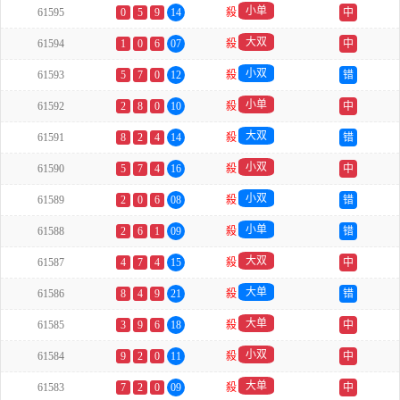
小单
61595
0
5
9
14
殺
中
大双
61594
1
0
6
07
殺
中
小双
61593
5
7
0
12
殺
错
小单
61592
2
8
0
10
殺
中
大双
61591
8
2
4
14
殺
错
小双
61590
5
7
4
16
殺
中
小双
61589
2
0
6
08
殺
错
小单
61588
2
6
1
09
殺
错
大双
61587
4
7
4
15
殺
中
大单
61586
8
4
9
21
殺
错
大单
61585
3
9
6
18
殺
中
小双
61584
9
2
0
11
殺
中
大单
61583
7
2
0
09
殺
中