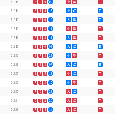
61345
7
2
0
09
小
单
中
61344
6
1
8
15
小
双
错
61343
0
3
9
12
大
单
错
61342
7
1
3
11
小
单
中
61341
2
1
8
11
大
单
中
61340
1
2
0
03
大
双
错
61339
8
7
8
23
小
单
中
61338
1
3
3
07
大
双
错
61337
1
7
5
13
小
双
中
61336
7
5
3
15
小
单
中
61335
7
9
7
23
大
双
中
61334
9
9
2
20
大
双
中
61333
7
3
4
14
大
双
中