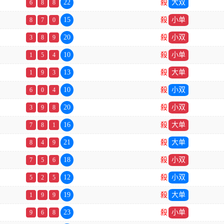
22
殺
大双
6
8
8
15
殺
小单
8
7
0
20
殺
小双
3
8
9
10
殺
小单
1
5
4
13
殺
大单
1
9
3
10
殺
小双
6
0
4
20
殺
小双
3
9
8
16
殺
大单
7
8
1
21
殺
大单
8
4
9
18
殺
小双
7
5
6
12
殺
小双
5
2
5
19
殺
大单
1
9
9
23
殺
小单
9
6
8