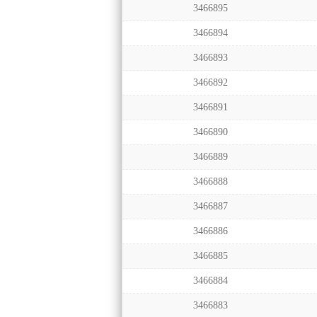
3466895
3466894
3466893
3466892
3466891
3466890
3466889
3466888
3466887
3466886
3466885
3466884
3466883