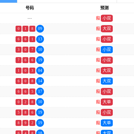
号码
预测
---
殺
小双
09
殺
大双
0
1
8
13
殺
小双
6
6
1
10
殺
小双
3
0
7
19
殺
小双
7
6
6
04
殺
大双
1
0
3
14
殺
大双
6
0
8
17
殺
小双
6
6
5
10
殺
大单
0
2
8
19
殺
小双
5
8
6
19
殺
大单
8
9
2
18
殺
大双
6
4
8