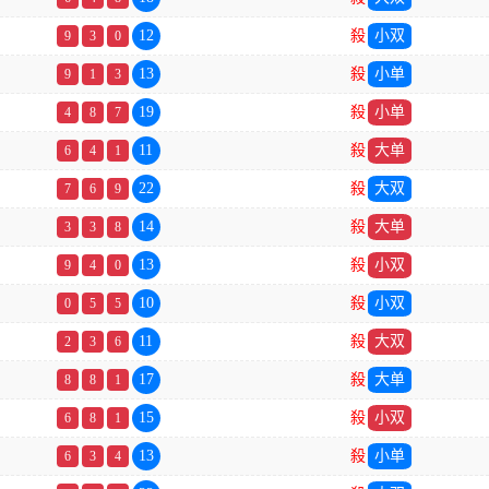
12
殺
小双
9
3
0
13
殺
小单
9
1
3
19
殺
小单
4
8
7
11
殺
大单
6
4
1
22
殺
大双
7
6
9
14
殺
大单
3
3
8
13
殺
小双
9
4
0
10
殺
小双
0
5
5
11
殺
大双
2
3
6
17
殺
大单
8
8
1
15
殺
小双
6
8
1
13
殺
小单
6
3
4