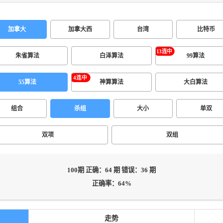
加拿大
加拿大西
台湾
比特币
朱雀算法
白泽算法
99算法
55算法
神算算法
大白算法
组合
杀组
大小
单双
双项
双组
100期 正确：64 期 错误：36 期
正确率：64%
走势