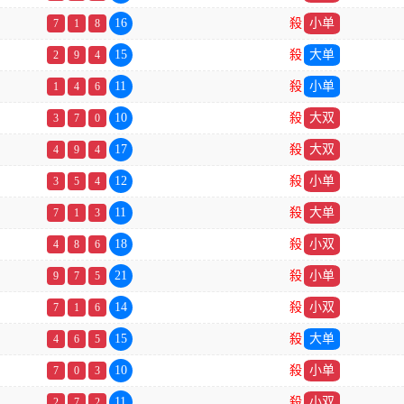
16
殺
小单
7
1
8
15
殺
大单
2
9
4
11
殺
小单
1
4
6
10
殺
大双
3
7
0
17
殺
大双
4
9
4
12
殺
小单
3
5
4
11
殺
大单
7
1
3
18
殺
小双
4
8
6
21
殺
小单
9
7
5
14
殺
小双
7
1
6
15
殺
大单
4
6
5
10
殺
小单
7
0
3
11
殺
小双
2
7
2