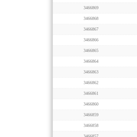
3466869
3466868
3466867
3466866
3466865
3466864
3466863
3466862
3466861
3466860
3466859
3466858
3466857