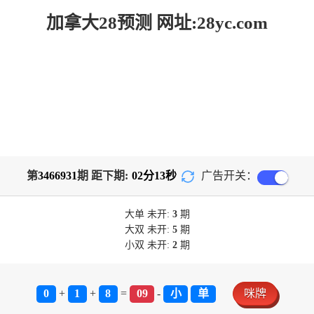
加拿大28预测 网址:28yc.com
第
3466931
期 距下期:
02
分
13
秒
广告开关：
大单
未开:
3
期
大双
未开:
5
期
小双
未开:
2
期
0
+
1
+
8
=
09
-
小
单
咪牌