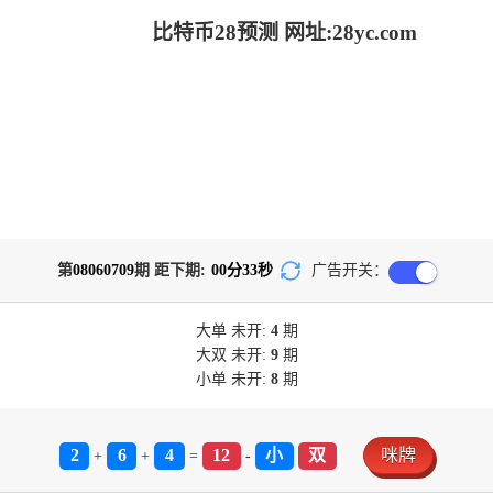
比特币28预测 网址:28yc.com
第
08060709
期 距下期:
00
分
33
秒
广告开关：
大单
未开:
4
期
大双
未开:
9
期
小单
未开:
8
期
2
6
4
12
小
双
咪牌
+
+
=
-