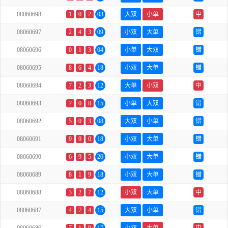
08060698
1
0
2
03
大双
小单
中
08060697
2
4
3
09
小双
大单
错
08060696
0
1
3
04
小单
大双
错
08060695
8
6
4
18
小双
大单
错
08060694
7
2
3
12
大单
小双
中
08060693
7
0
8
15
小单
大双
错
08060692
5
0
3
08
大双
小单
错
08060691
9
9
0
18
小双
大单
错
08060690
6
9
5
20
小双
大单
错
08060689
8
1
9
18
小双
大单
错
08060688
3
2
7
12
小双
大单
中
08060687
4
7
4
15
大双
小单
错