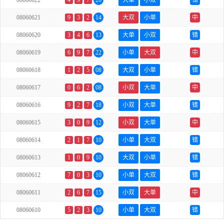
08060622
4
9
7
20
大单
小双
错
08060621
9
3
2
14
大双
小单
中
08060620
3
4
6
13
大单
小双
错
08060619
6
9
7
22
小单
大双
中
08060618
1
2
5
08
大双
小单
错
08060617
0
6
2
08
小双
大单
中
08060616
9
2
7
18
小双
大单
错
08060615
3
0
9
12
小双
大单
中
08060614
2
1
7
10
小单
大双
错
08060613
1
0
9
10
大双
小单
错
08060612
7
0
3
10
小单
大双
错
08060611
2
6
7
15
小双
大单
中
08060610
5
2
3
10
小单
大双
错