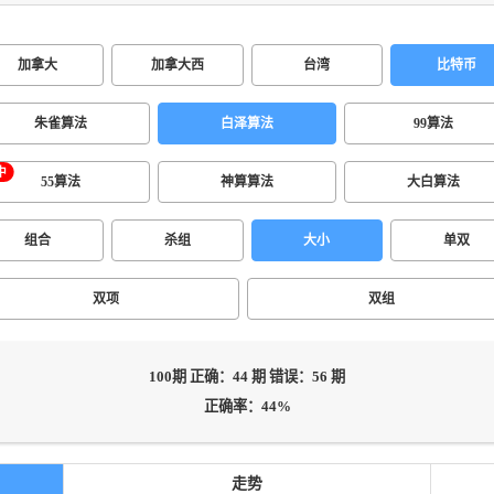
加拿大
加拿大西
台湾
比特币
朱雀算法
白泽算法
99算法
55算法
神算算法
大白算法
组合
杀组
大小
单双
双项
双组
100期 正确：44 期 错误：56 期
正确率：44%
走势