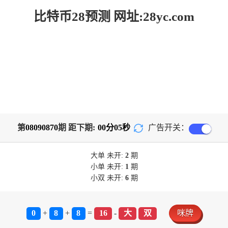
比特币28预测 网址:28yc.com
第
08090870
期 距下期:
00
分
05
秒
广告开关：
大单
未开:
2
期
小单
未开:
1
期
小双
未开:
6
期
0
+
8
+
8
=
16
-
大
双
咪牌