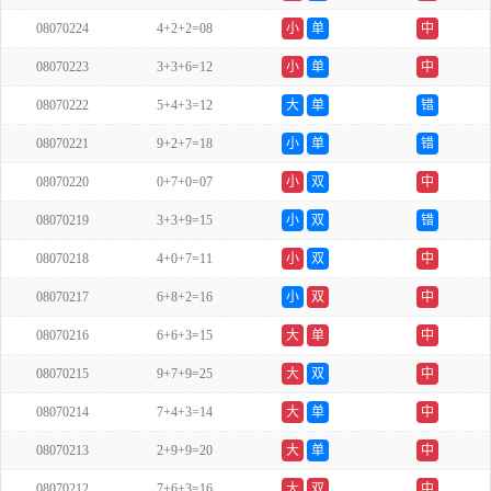
08070224
4+2+2=08
小
单
中
08070223
3+3+6=12
小
单
中
08070222
5+4+3=12
大
单
错
08070221
9+2+7=18
小
单
错
08070220
0+7+0=07
小
双
中
08070219
3+3+9=15
小
双
错
08070218
4+0+7=11
小
双
中
08070217
6+8+2=16
小
双
中
08070216
6+6+3=15
大
单
中
08070215
9+7+9=25
大
双
中
08070214
7+4+3=14
大
单
中
08070213
2+9+9=20
大
单
中
08070212
7+6+3=16
大
双
中