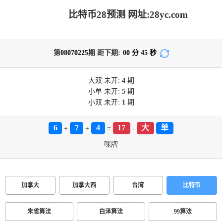
比特币28预测 网址:28yc.com
第
08070225
期 距下期:
00
分
45
秒
大双
未开:
4
期
小单
未开:
5
期
小双
未开:
1
期
6
7
4
17
大
单
+
+
=
-
咪牌
加拿大
加拿大西
台湾
比特币
朱雀算法
白泽算法
99算法