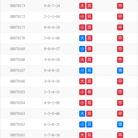
08070173
9+8+7=24
大
双
中
08070172
2+1+1=04
小
双
中
08070171
0+6+4=10
小
双
中
08070170
5+0+1=06
大
双
中
08070169
9+8+0=17
小
单
中
08070168
3+6+9=18
大
双
中
08070167
9+4+8=21
小
双
错
08070166
3+9+4=16
大
双
中
08070165
2+5+4=11
小
单
中
08070164
4+0+2=06
小
双
中
08070163
1+5+0=06
大
双
中
08070162
8+5+8=21
小
双
错
08070161
1+7+8=16
大
双
中