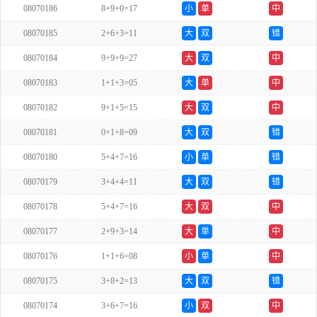
08070186
8+9+0=17
小
单
中
08070185
2+6+3=11
大
双
错
08070184
9+9+9=27
大
双
中
08070183
1+1+3=05
大
单
中
08070182
9+1+5=15
大
双
中
08070181
0+1+8=09
大
双
错
08070180
5+4+7=16
小
单
错
08070179
3+4+4=11
大
双
错
08070178
5+4+7=16
大
双
中
08070177
2+9+3=14
大
单
中
08070176
1+1+6=08
小
单
中
08070175
3+8+2=13
大
双
错
08070174
3+6+7=16
小
双
中