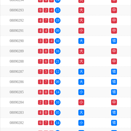
08090294
0
6
8
14
大
中
08090293
9
2
4
15
大
中
08090292
4
7
8
19
大
中
08090291
4
4
1
09
小
中
08090290
3
3
4
10
大
错
08090289
3
8
5
16
大
中
08090288
7
6
8
21
大
中
08090287
7
5
0
12
大
错
08090286
1
7
1
09
大
错
08090285
8
0
6
14
小
错
08090284
2
1
7
10
小
中
08090283
4
0
1
05
大
错
08090282
6
7
1
14
小
错