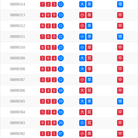
08090314
7
2
3
12
大
单
错
08090313
4
0
9
13
小
单
中
08090312
9
2
1
12
小
单
中
08090311
7
6
9
22
小
单
错
08090310
8
8
7
23
小
单
中
08090309
2
6
4
12
大
双
中
08090308
9
1
1
11
大
单
中
08090307
3
7
2
12
小
单
中
08090306
8
4
6
18
大
双
中
08090305
3
5
2
10
大
单
错
08090304
5
7
4
16
大
双
中
08090303
9
2
9
20
小
双
中
08090302
5
1
1
07
小
单
中