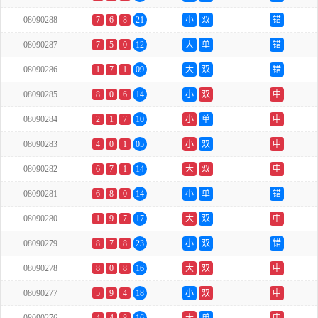
08090288
7
6
8
21
小
双
错
08090287
7
5
0
12
大
单
错
08090286
1
7
1
09
大
双
错
08090285
8
0
6
14
小
双
中
08090284
2
1
7
10
小
单
中
08090283
4
0
1
05
小
双
中
08090282
6
7
1
14
大
双
中
08090281
6
8
0
14
小
单
错
08090280
1
9
7
17
大
双
中
08090279
8
7
8
23
小
双
错
08090278
8
0
8
16
大
双
中
08090277
5
9
4
18
小
双
中