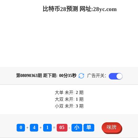
比特币28预测 网址:28yc.com
第
08090363
期 距下期:
00
分
35
秒
广告开关：
大单
未开:
2
期
大双
未开:
1
期
小双
未开:
3
期
0
4
1
05
小
单
咪牌
+
+
=
-