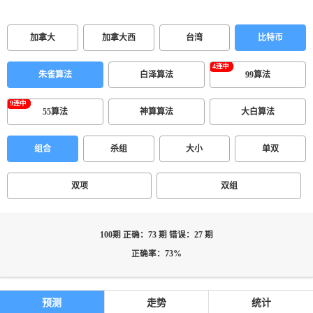
加拿大
加拿大西
台湾
比特币
朱雀算法
白泽算法
99算法
55算法
神算算法
大白算法
组合
杀组
大小
单双
双项
双组
100期 正确：73 期 错误：27 期
正确率：73%
预测
走势
统计